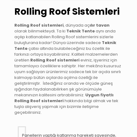
Rolling Roof Sistemleri
Rolling Roof sistemleri
, dünyada aç
ılır tavan
olarak bilinmekteydi. Ta ki
Teknik Tente
aynı anda
açılıp katlanabilen Rolling Roof sistemlerini sizlerle
buluşturana kadar! Dünya üzerinde sadece
Teknik
Tente
çatısı altında bulabileceğiniz bu özellik ile
farkınızı ortaya koyabilirsiniz. Kaliteli malzemelerden
üretilen
Rolling Roof sistemleri
eviniz, işyeriniz için
tamamlayıcı özelliklere sahiptir. Her mekâna kusursuz
uyum sağlayan ürünlerimiz sadece tek bir açıda sınırlı
kalmayıp bütün açılarda açılma özelliği ile
geliştirilmiştir.
İstediğiniz oranda ve ölçüde güneş
ışığından faydalanabilirken şık görünümüyle
mekanınızın kalitesini artırabilirsiniz.
Uygun fiyatlı
Rolling Roof sistemleri
hakkında bilgi almak ve tek
tuşla alışveriş yapmak için bizimle iletişime
geçebilirsiniz.
Panellerin yaptığı katlanma hareketi sayesinde,