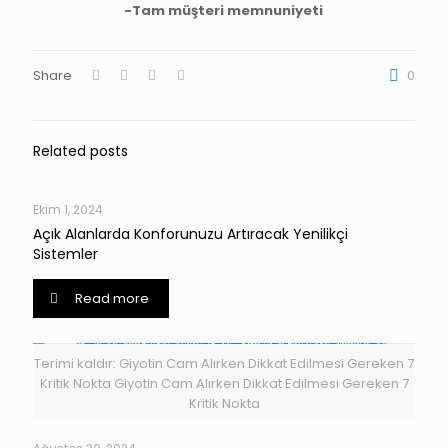
-Tam müşteri memnuniyeti
Share
0
Related posts
Ekim 1, 2024
Açık Alanlarda Konforunuzu Artıracak Yenilikçi
Sistemler
Read more
Terimi kaldır: Giyotin Cam Alırken Dikkat Edilmesi Gereken 7
Kritik Nokta Giyotin Cam Alırken Dikkat Edilmesi Gereken 7
Kritik Nokta